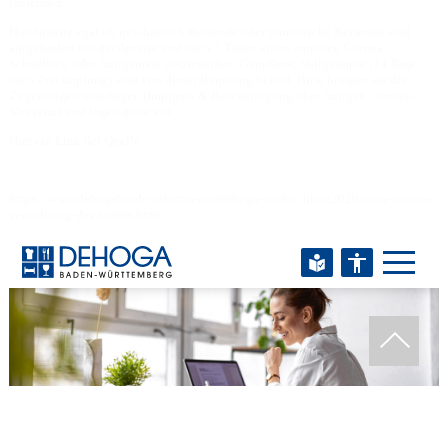
laufenden.
Hotelgäaste egal ob geschäftlich Reisende oder touristische Reisende sind
aufgefordert bei der Anreise und nach 3 Tagen einen erneuten Corona
Schnelltest oder Antigentest vorzuweißen. Geneßene, Vollgeimpte (14 Tage
nach 2ter Impfung) sind von dieser Regelung befreit. Bitte bringen sie die
Zugehörigen unterlagen (Impfpass & Bescheinigung über Antigen Corona-
Virus) mit und legen diese vor.
Hier ein Link der Quelle
https://www.dehogabw.de/informieren/dehoga-nachrichten/2020/neue-corona-
verordnung-des-landes.html